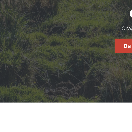
С га
Вы