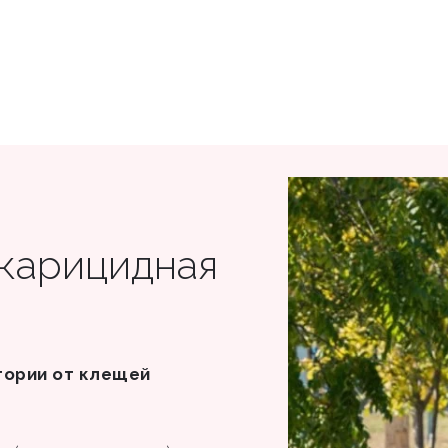
акарицидная
тории от клещей