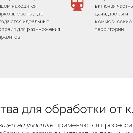
ядом находятся
включая частны
арковые зоны, где
дачи, дворы и
оздаются идеальные
коммерческие
словия для размножения
территории.
аразитов.
тва для обработки от 
ещей на участке
применяются професси