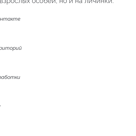
взрослых особей, но и на личинки.
онтакте
рриторий
работки
у