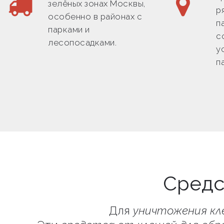
зелёных зонах Москвы,
р
особенно в районах с
п
парками и
с
лесопосадками.
у
п
Средс
Для
уничтожения кл