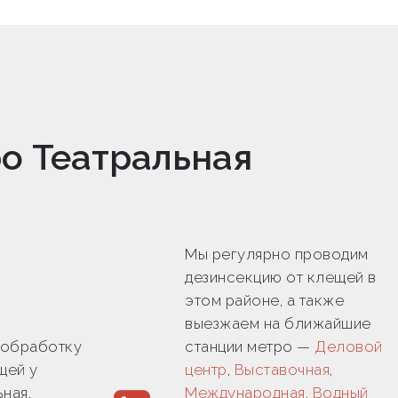
ро Театральная
Мы регулярно проводим
дезинсекцию от клещей в
этом районе, а также
выезжаем на ближайшие
 обработку
станции метро —
Деловой
щей у
центр
,
Выставочная
,
ная,
Международная
,
Водный