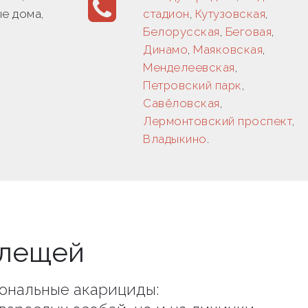
е дома,
стадион
,
Кутузовская
,
Белорусская
,
Беговая
,
Динамо
,
Маяковская
,
Менделеевская
,
Петровский парк
,
Савёловская
,
Лермонтовский проспект
,
Владыкино
.
клещей
ональные акарициды: