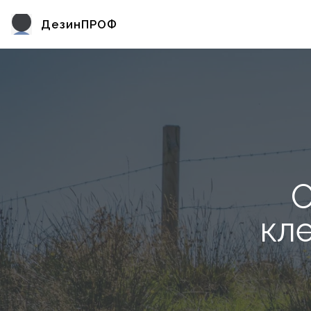
ДезинПРОФ
О
кл