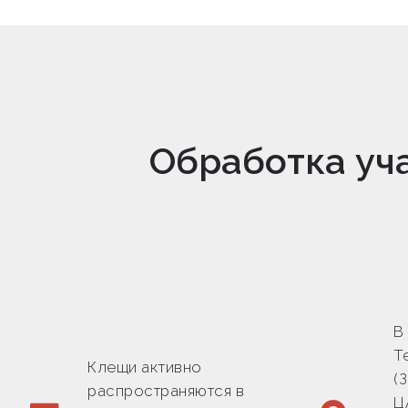
Обработка уча
В
Т
Клещи активно
(
распространяются в
Ц