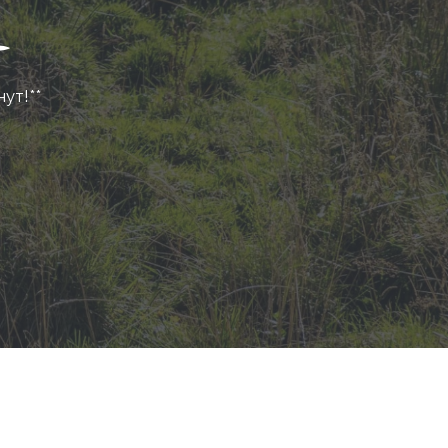
нут!**