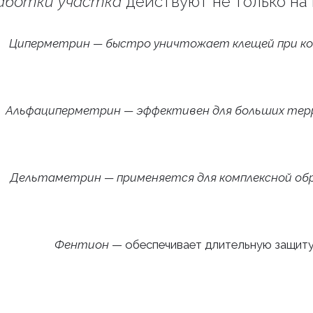
аботки участка
действуют не только на 
Циперметрин — быстро уничтожает клещей при к
Альфациперметрин — эффективен для больших те
Дельтаметрин — применяется для комплексной об
Фентион
— обеспечивает длительную защит