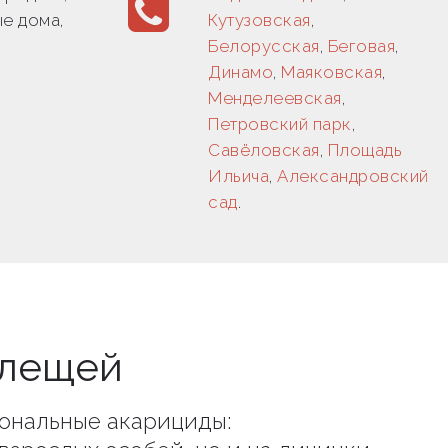
е дома,
Кутузовская
,
Белорусская
,
Беговая
,
Динамо
,
Маяковская
,
Менделеевская
,
Петровский парк
,
Савёловская
,
Площадь
Ильича
,
Александровский
сад
.
клещей
ональные акарициды: