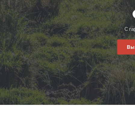
С га
Вы