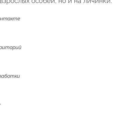
взрослых особей, но и на личинки.
онтакте
рриторий
работки
у