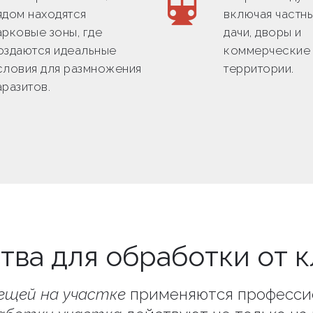
ядом находятся
включая частны
арковые зоны, где
дачи, дворы и
оздаются идеальные
коммерческие
словия для размножения
территории.
аразитов.
тва для обработки от 
ещей на участке
применяются професси