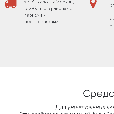
зелёных зонах Москвы,
р
особенно в районах с
п
парками и
с
лесопосадками.
у
п
Средс
Для
уничтожения кл