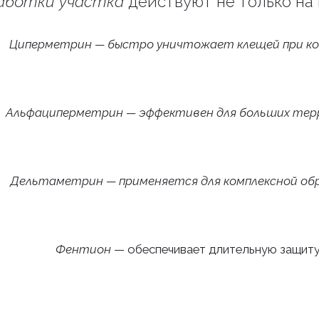
аботки участка
действуют не только на 
Циперметрин — быстро уничтожает клещей при к
Альфациперметрин — эффективен для больших те
Дельтаметрин — применяется для комплексной об
Фентион
— обеспечивает длительную защит