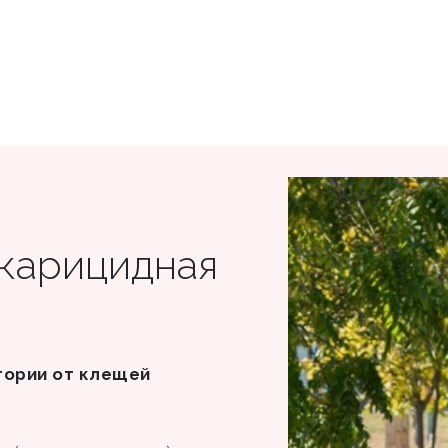
акарицидная
тории от клещей