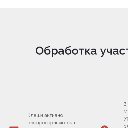
Обработка учас
В
М
Клещи активно
(
распространяются в
р