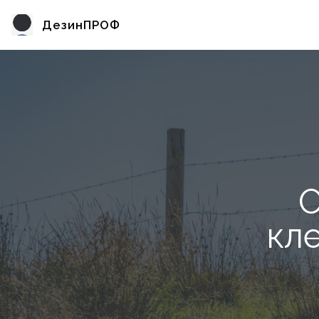
ДезинПРОФ
О
кл