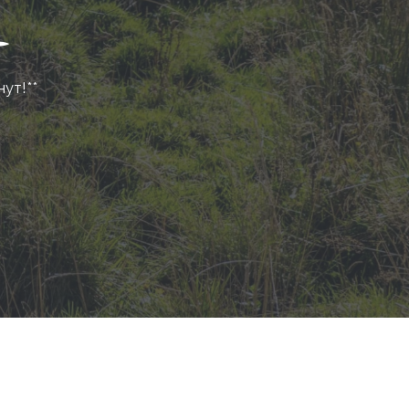
нут!**