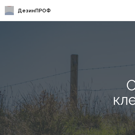
ДезинПРОФ
О
кл