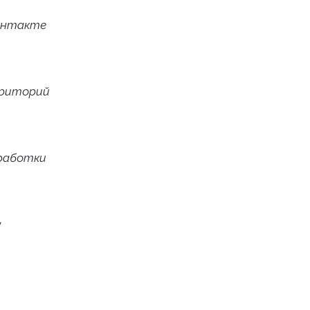
онтакте
рриторий
работки
у