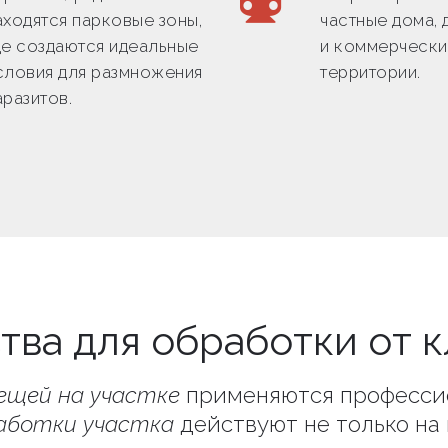
аходятся парковые зоны,
частные дома, 
де создаются идеальные
и коммерческ
словия для размножения
территории.
аразитов.
тва для обработки от 
ещей на участке
применяются професси
аботки участка
действуют не только на 