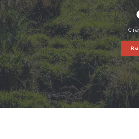
С га
Вы