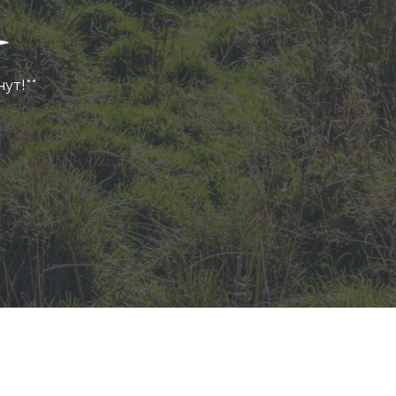
нут!**