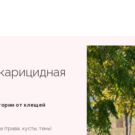
акарицидная
тории от клещей
(трава, кусты, тень)