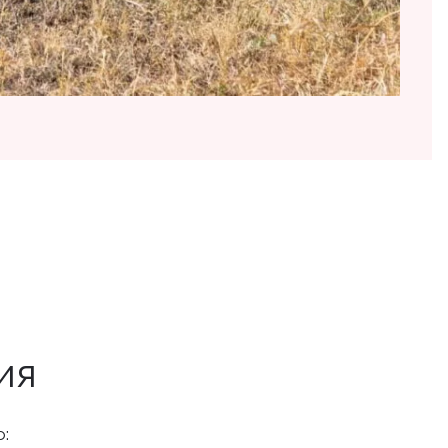
ия
о: