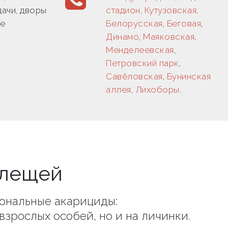
дачи, дворы
стадион
,
Кутузовская
,
ие
Белорусская
,
Беговая
,
Динамо
,
Маяковская
,
Менделеевская
,
Петровский парк
,
Савёловская
,
Бунинская
аллея
,
Лихоборы
.
клещей
ональные акарициды:
взрослых особей, но и на личинки.