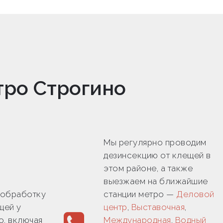
тро Строгино
Мы регулярно проводим
дезинсекцию от клещей в
этом районе, а также
выезжаем на ближайшие
 обработку
станции метро —
Деловой
щей у
центр
,
Выставочная
,
о, включая
Международная
,
Водный