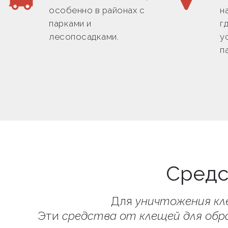
особенно в районах с
н
парками и
г
лесопосадками.
у
п
Средс
Для
уничтожения кл
Эти
средства от клещей для обр