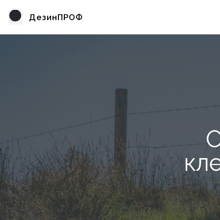
ДезинПРОФ
О
кл