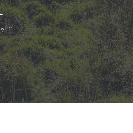
нут!**