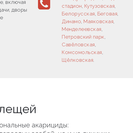
е, включая
стадион
,
Кутузовская
,
дачи, дворы
Белорусская
,
Беговая
,
ие
Динамо
,
Маяковская
,
Менделеевская
,
Петровский парк
,
Савёловская
,
Комсомольская
,
Щёлковская
.
клещей
ональные акарициды: