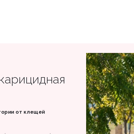
акарицидная
тории от клещей