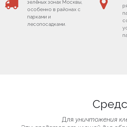
зелёных зонах Москвы,
р
особенно в районах с
п
парками и
с
лесопосадками.
у
п
Средс
Для
уничтожения кл