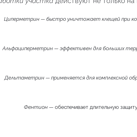
аботки участка
действуют не только на 
Циперметрин — быстро уничтожает клещей при к
Альфациперметрин — эффективен для больших те
Дельтаметрин — применяется для комплексной об
Фентион
— обеспечивает длительную защит