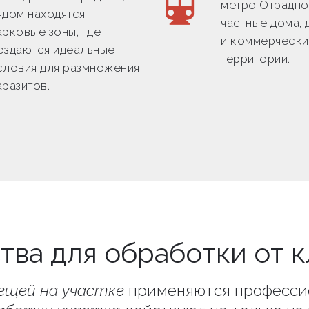
метро Отрадно
ядом находятся
частные дома, 
арковые зоны, где
и коммерческ
оздаются идеальные
территории.
словия для размножения
аразитов.
тва для обработки от 
ещей на участке
применяются професси