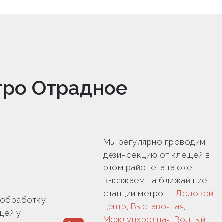
тро Отрадное
Мы регулярно проводим
дезинсекцию от клещей в
этом районе, а также
выезжаем на ближайшие
станции метро —
Деловой
 обработку
центр
,
Выставочная
,
щей у
Международная
,
Водный