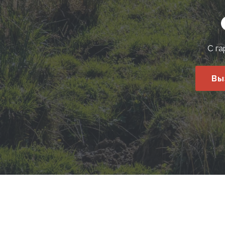
С га
Вы