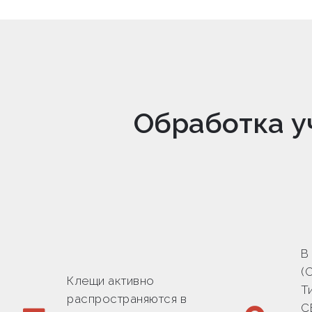
Обработка у
В
(
Клещи активно
Т
распространяются в
С