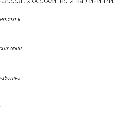
взрослых особей, но и на личинки.
онтакте
рриторий
работки
у