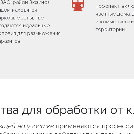
ЗАО, район Зюзино)
проспект, вкл
ядом находятся
частные дома, 
арковые зоны, где
и коммерческ
оздаются идеальные
территории.
словия для размножения
аразитов.
тва для обработки от 
ещей на участке
применяются професси