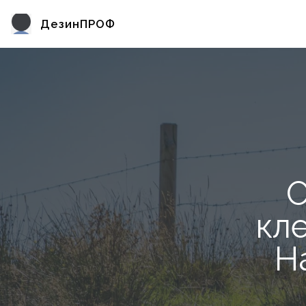
ДезинПРОФ
О
кл
Н