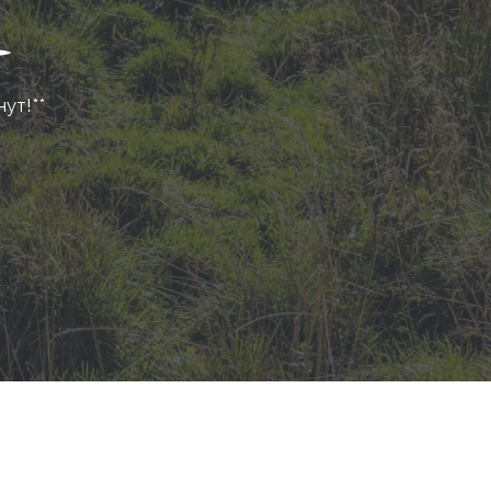
нут!**