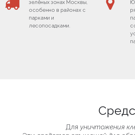
зелёных зонах Москвы,
Ю
особенно в районах с
р
парками и
п
лесопосадками.
с
у
п
Средс
Для
уничтожения кл