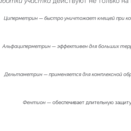
аботки участка
действуют не только на 
Циперметрин — быстро уничтожает клещей при к
Альфациперметрин — эффективен для больших те
Дельтаметрин — применяется для комплексной об
Фентион
— обеспечивает длительную защит