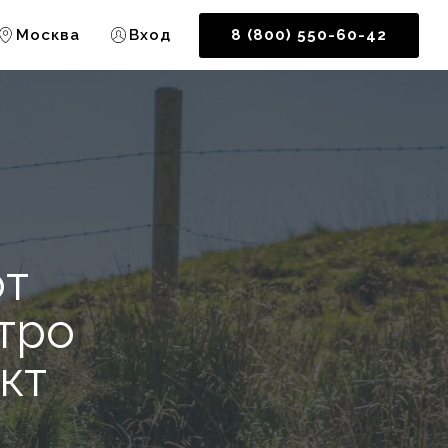
Москва
Вход
8 (800) 550-60-42
от
тро
кт