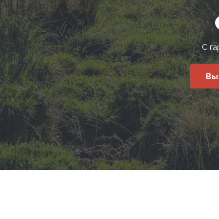
С га
Вы