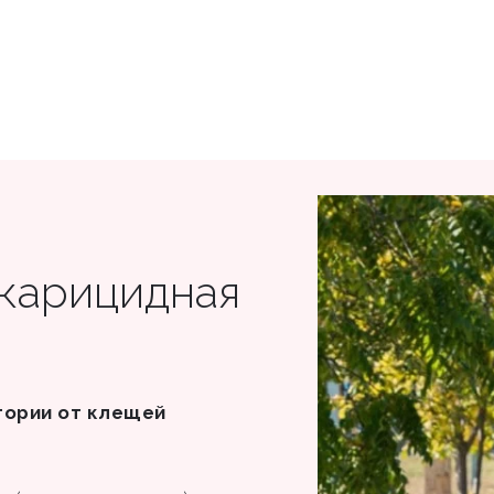
акарицидная
тории от клещей