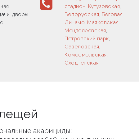
ючая
стадион
,
Кутузовская
,
дачи, дворы
Белорусская
,
Беговая
,
ие
Динамо
,
Маяковская
,
Менделеевская
,
Петровский парк
,
Савёловская
,
Комсомольская
,
Сходненская
.
клещей
ональные акарициды: