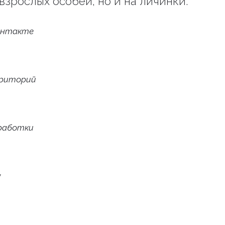
взрослых особей, но и на личинки.
онтакте
рриторий
работки
у