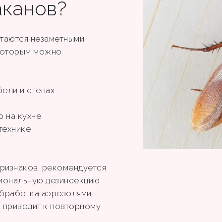
аканов?
таются незаметными.
 которым можно
бели и стенах
ю на кухне
технике
 признаков, рекомендуется
иональную дезинсекцию
обработка аэрозолями
 приводит к повторному