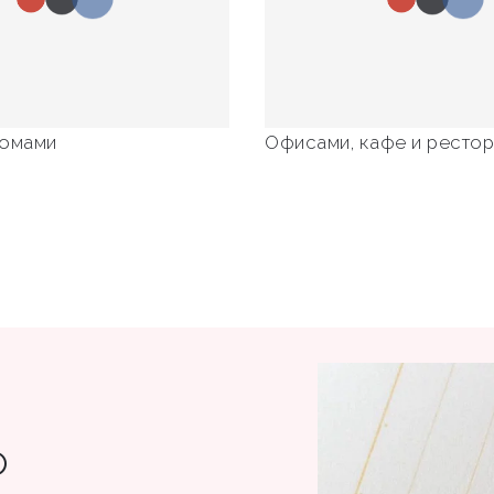
домами
Офисами, кафе и ресто
о