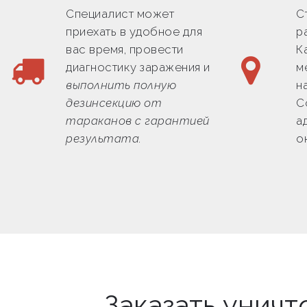
Специалист может
С
приехать в удобное для
р
вас время, провести
К
диагностику заражения и
м
выполнить полную
н
дезинсекцию от
С
тараканов с гарантией
а
результата.
о
Заказать унич