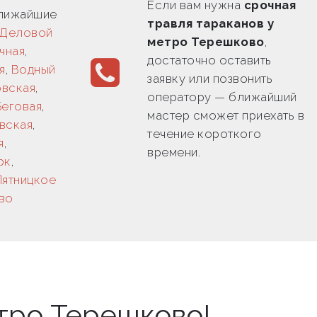
Если вам нужна
срочная
ближайшие
травля тараканов у
Деловой
метро Терешково
,
чная
,
достаточно оставить
я
,
Водный
заявку или позвонить
овская
,
оператору — ближайший
Беговая
,
мастер сможет приехать в
вская
,
течение короткого
я
,
времени.
рк
,
Пятницкое
во
тро Терешково!