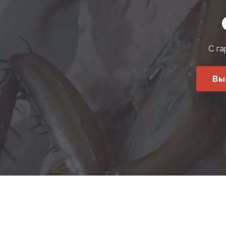
С га
Вы