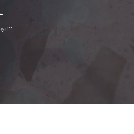
нут!**