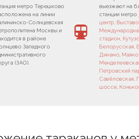
танция метро Терешково
выезжают на 
асположена на линии
станции метро
алининско-Солнцевская
центр
,
Выставо
етрополитена Москвы и
Международна
аходится в районе
стадион
,
Кутуз
олнцево Западного
Белорусская
,
дминистративного
Динамо
,
Маяко
круга (ЗАО).
Менделеевска
Петровский па
Савёловская
,
шоссе
,
Конько
тожение тараканов у ме