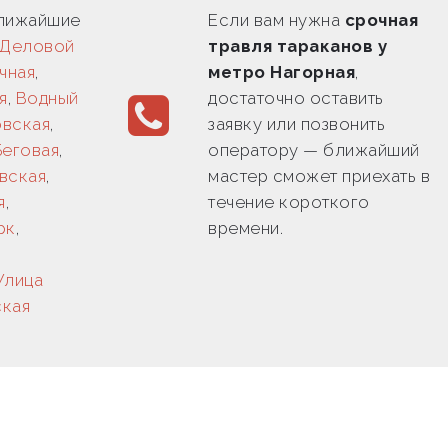
ближайшие
Если вам нужна
срочная
Деловой
травля тараканов у
чная
,
метро Нагорная
,
я
,
Водный
достаточно оставить
овская
,
заявку или позвонить
Беговая
,
оператору — ближайший
вская
,
мастер сможет приехать в
я
,
течение короткого
рк
,
времени.
Улица
ская