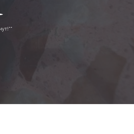
нут!**