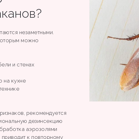
аканов?
таются незаметными.
 которым можно
бели и стенах
ю на кухне
технике
 признаков, рекомендуется
иональную дезинсекцию
обработка аэрозолями
 приводит к повторному