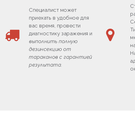
С
Специалист может
р
приехать в удобное для
С
вас время, провести
Т
диагностику заражения и
м
выполнить полную
н
дезинсекцию от
Н
тараканов с гарантией
а
результата.
о