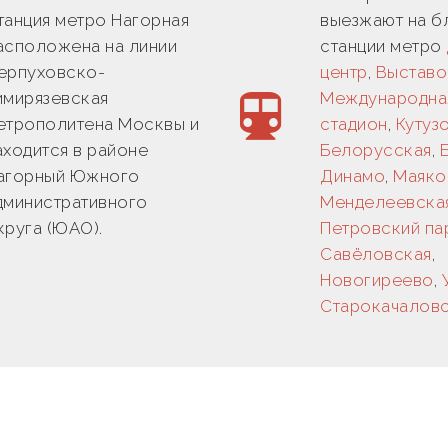
танция метро Нагорная
выезжают на 
асположена на линии
станции метро
ерпуховско-
центр
,
Выставо
имирязевская
Международна
етрополитена Москвы и
стадион
,
Кутуз
аходится в районе
Белорусская
,
агорный Южного
Динамо
,
Маяко
дминистративного
Менделеевска
круга (ЮАО).
Петровский па
Савёловская
,
Новогиреево
,
Старокачалов