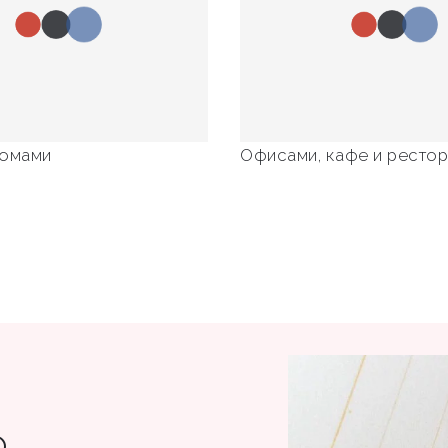
домами
Офисами, кафе и ресто
о