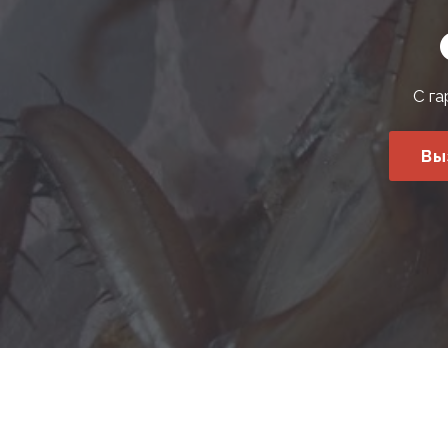
С га
Вы