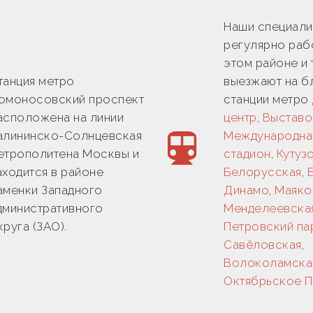
Наши специали
регулярно раб
этом районе и
танция метро
выезжают на 
омоносовский проспект
станции метро
асположена на линии
центр
,
Выставо
алининско-Солнцевская
Международна
етрополитена Москвы и
стадион
,
Кутуз
аходится в районе
Белорусская
,
аменки Западного
Динамо
,
Маяко
дминистративного
Менделеевска
круга (ЗАО).
Петровский па
Савёловская
,
Волоколамска
Октябрьское 