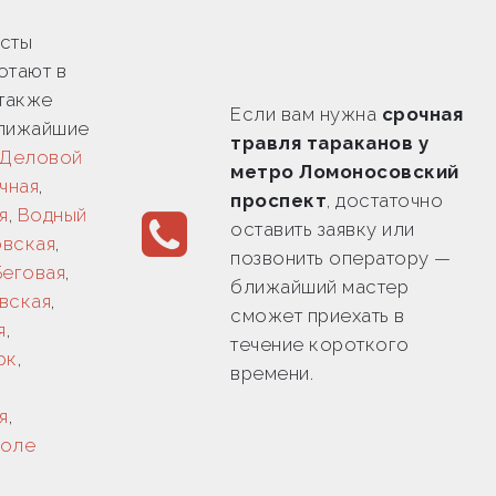
сты
отают в
 также
Если вам нужна
срочная
ближайшие
травля тараканов у
Деловой
метро Ломоносовский
чная
,
проспект
, достаточно
я
,
Водный
оставить заявку или
овская
,
позвонить оператору —
Беговая
,
ближайший мастер
вская
,
сможет приехать в
я
,
течение короткого
рк
,
времени.
я
,
Поле