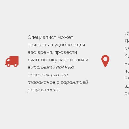
С
Специалист может
Л
приехать в удобное для
р
вас время, провести
К
диагностику заражения и
м
выполнить полную
н
дезинсекцию от
Р
тараканов с гарантией
а
результата.
о