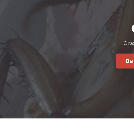
С га
Вы