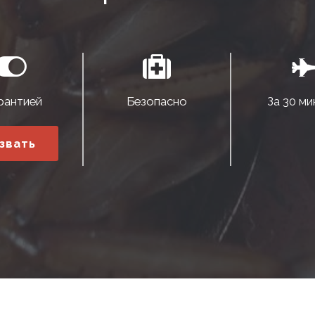
рантией
Безопасно
За 30 ми
звать