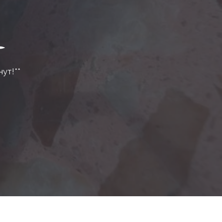
нут!**