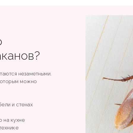
о
аканов?
таются незаметными.
 которым можно
бели и стенах
ю на кухне
технике