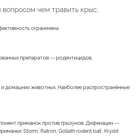
 вопросом чем травить крыс.
фективность ограничена.
ованных препаратов — родентицидов.
й и домашних животных. Наиболее распространённые
онент приманок против грызунов. Дифенацин —
ки: Storm, Ratron, Goliath rodent bait, Krysid