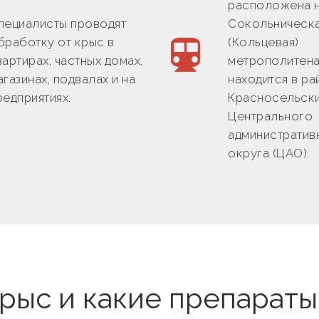
расположена н
пециалисты проводят
Сокольническ
бработку от крыс в
(Кольцевая)
вартирах, частных домах,
метрополитена
агазинах, подвалах и на
находится в ра
редприятиях.
Красносельск
Центрального
административ
округа (ЦАО).
крыс и какие препарат