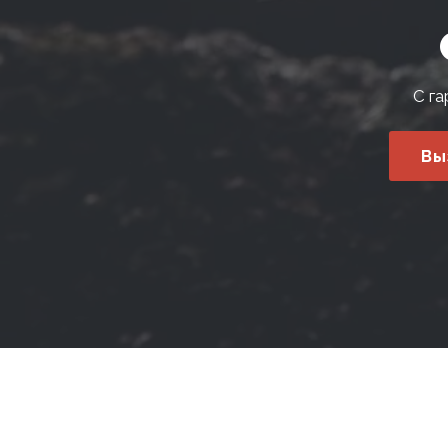
С га
Вы