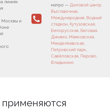
а линиях
метро —
Деловой центр
,
ая
Выставочная
,
Международная
,
Водный
 Москвы и
стадион
,
Кутузовская
,
йоне
Белорусская
,
Беговая
,
ий
Динамо
,
Маяковская
,
Менделеевская
,
ного
Петровский парк
,
Савёловская
,
Перово
,
Владыкино
ы применяются