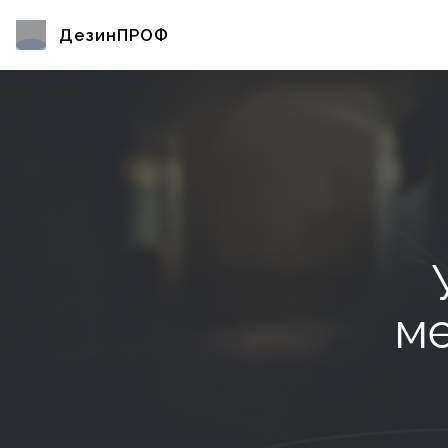
ДезинПРОФ
ме