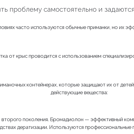
ь проблему самостоятельно и задаются
овиях часто используются обычные приманки, но их эф
ка от крыс проводится с использованием специализир
иманочных контейнерах, которые защищают их от дете
действующие вещества:
 второго поколения. Бромадиолон — эффективный комп
твах дератизации. Используются профессиональные приман