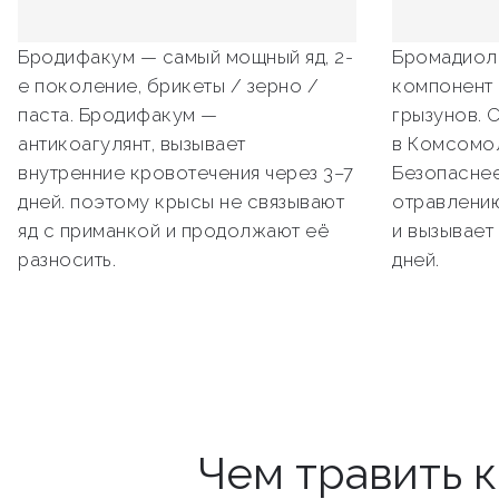
Бродифакум — самый мощный яд, 2-
Бромадиол
е поколение, брикеты / зерно /
компонент 
паста. Бродифакум —
грызунов. 
антикоагулянт, вызывает
в Комсомо
внутренние кровотечения через 3–7
Безопаснее
дней. поэтому крысы не связывают
отравлению
яд с приманкой и продолжают её
и вызывает
разносить.
дней.
Чем травить 