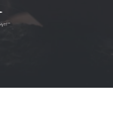
нут!**