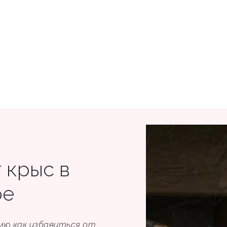
 крыс в
ре
цию
как избавиться от