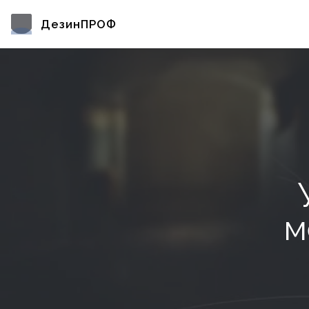
ДезинПРОФ
м