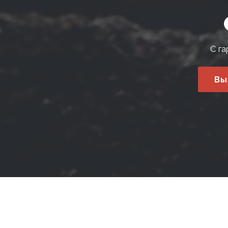
С га
Вы