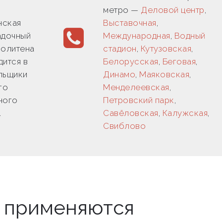
метро —
Деловой центр
,
нская
Выставочная
,
адочный
Международная
,
Водный
политена
стадион
,
Кутузовская
,
дится в
Белорусская
,
Беговая
,
льщики
Динамо
,
Маяковская
,
го
Менделеевская
,
ного
Петровский парк
,
.
Савёловская
,
Калужская
,
Свиблово
ы применяются