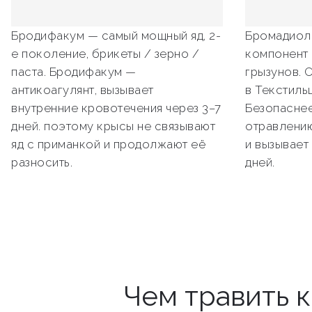
Бродифакум — самый мощный яд, 2-
Бромадиол
е поколение, брикеты / зерно /
компонент 
паста. Бродифакум —
грызунов. 
антикоагулянт, вызывает
в Текстиль
внутренние кровотечения через 3–7
Безопаснее
дней. поэтому крысы не связывают
отравлению
яд с приманкой и продолжают её
и вызывает
разносить.
дней.
Чем травить 