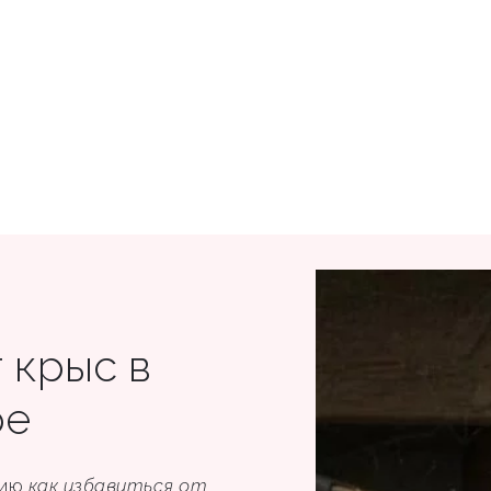
 крыс в
ре
цию
как избавиться от