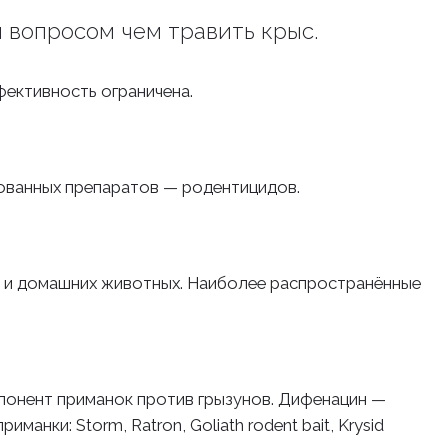
 вопросом чем травить крыс.
фективность ограничена.
ованных препаратов — родентицидов.
й и домашних животных. Наиболее распространённые
онент приманок против грызунов. Дифенацин —
ки: Storm, Ratron, Goliath rodent bait, Krysid