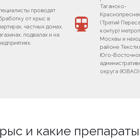
Таганско-
пециалисты проводят
Краснопресне
бработку от крыс в
(Третий Перес
вартирах, частных домах,
контур) метро
агазинах, подвалах и на
Москвы и нахо
редприятиях.
районе Тексти
Юго-Восточно
административ
округа (ЮВАО)
крыс и какие препарат