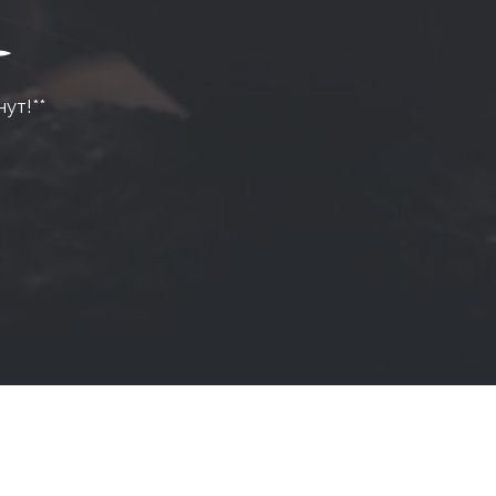
нут!**