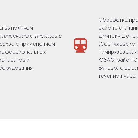
Обработка про
ы выполняем
районе станци
езинсекцию от клопов в
Дмитрия Донс
оскве
с применением
(Серпуховско-
рофессиональных
Тимирязевская 
репаратов и
ЮЗАО, район 
борудования.
Бутово) с выез
течение 1 часа.