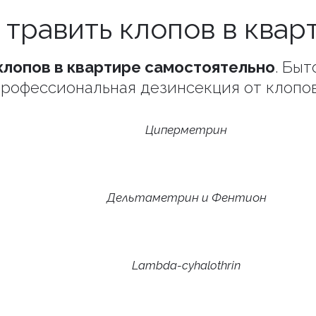
 травить клопов в квар
клопов в квартире самостоятельно
. Бы
рофессиональная дезинсекция от клопо
Циперметрин
Дельтаметрин и Фентион
Lambda-cyhalothrin