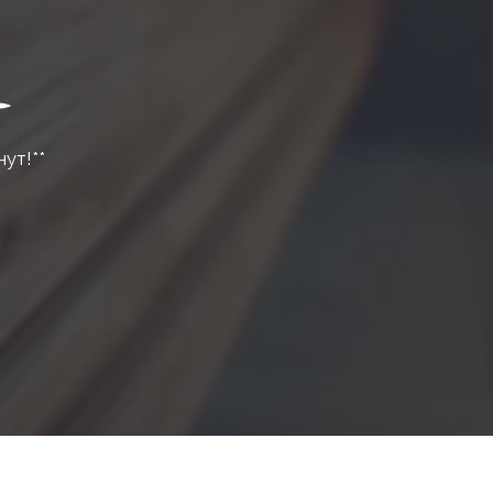
нут!**