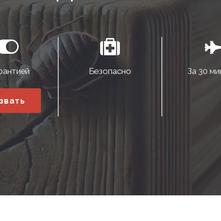
рантией
Безопасно
За 30 ми
звать