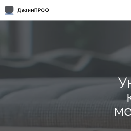
ДезинПРОФ
У
ме