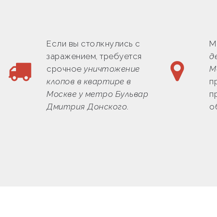
Если вы столкнулись с
М
заражением, требуется
д
срочное
уничтожение
М
клопов в квартире в
п
Москве у метро Бульвар
п
Дмитрия Донского
.
о