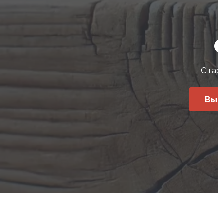
С га
Вы