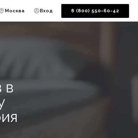
Москва
Вход
8 (800) 550-60-42
 в
у
рия