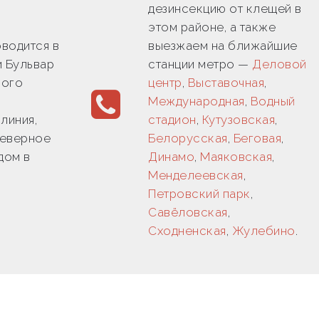
дезинсекцию от клещей в
этом районе, а также
водится в
выезжаем на ближайшие
и Бульвар
станции метро —
Деловой
кого
центр
,
Выставочная
,
Международная
,
Водный
линия,
стадион
,
Кутузовская
,
Северное
Белорусская
,
Беговая
,
дом в
Динамо
,
Маяковская
,
Менделеевская
,
Петровский парк
,
Савёловская
,
Сходненская
,
Жулебино
.