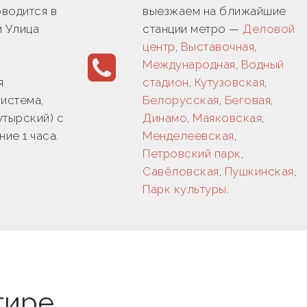
водится в
выезжаем на ближайшие
и Улица
станции метро —
Деловой
центр
,
Выставочная
,
Международная
,
Водный
я
стадион
,
Кутузовская
,
истема,
Белорусская
,
Беговая
,
утырский) с
Динамо
,
Маяковская
,
ние 1 часа.
Менделеевская
,
Петровский парк
,
Савёловская
,
Пушкинская
,
Парк культуры
.
тире