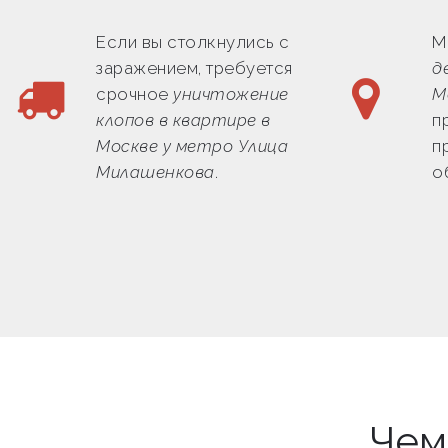
Если вы столкнулись с
М
заражением, требуется
д
срочное
уничтожение
М
клопов в квартире в
п
Москве у метро Улица
п
Милашенкова
.
о
Чем