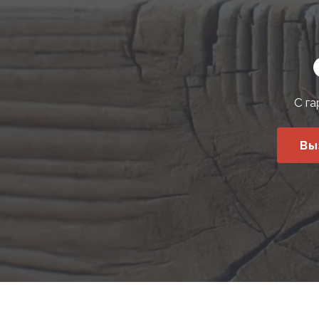
С га
Вы