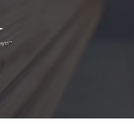
нут!**