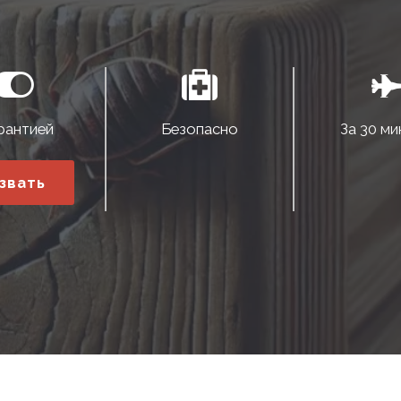
рантией
Безопасно
За 30 ми
звать