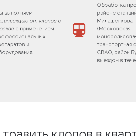
Обработка про
ы выполняем
районе станци
езинсекцию от клопов в
Милашенкова
оскве
с применением
(Московская
рофессиональных
монорельсова
репаратов и
транспортная с
борудования.
СВАО, район Б
выездом в тече
 травить клопов в квар