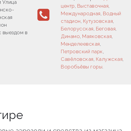
и Улица
центр
,
Выставочная
,
анско-
Международная
,
Водный
нская
стадион
,
Кутузовская
,
йон
Белорусская
,
Беговая
,
с выездом в
Динамо
,
Маяковская
,
Менделеевская
,
Петровский парк
,
Савёловская
,
Калужская
,
Воробьёвы горы
.
тире
товые аэрозоли и средства из магазина