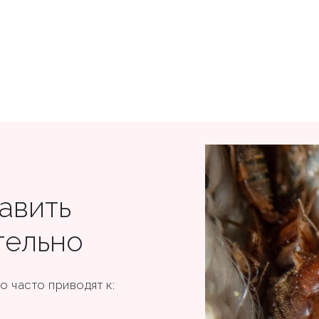
авить
тельно
 часто приводят к: