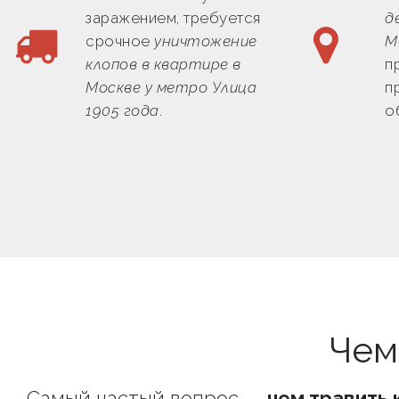
заражением, требуется
д
срочное
уничтожение
М
клопов в квартире в
п
Москве у метро Улица
п
1905 года
.
о
Чем
Самый частый вопрос —
чем травить 