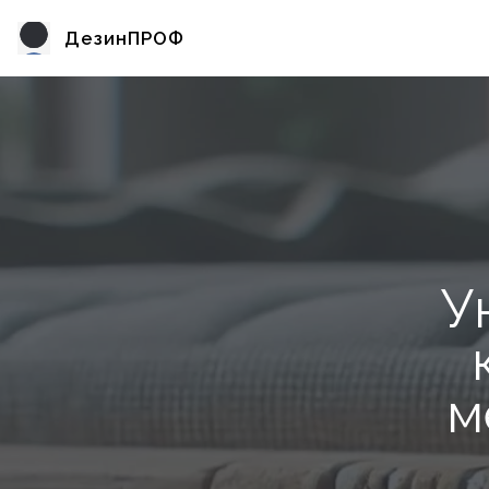
ДезинПРОФ
У
м