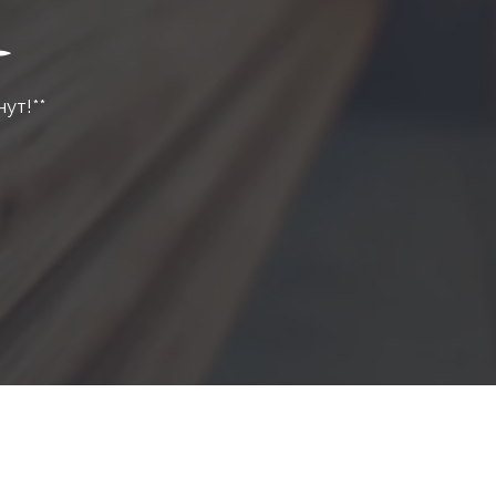
нут!**