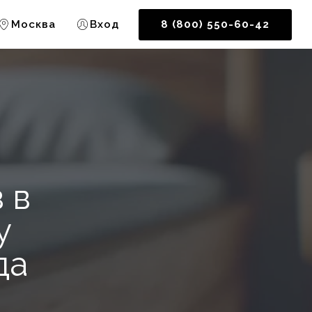
Москва
Вход
8 (800) 550-60-42
 в
у
да