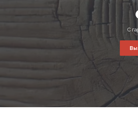
С га
Вы