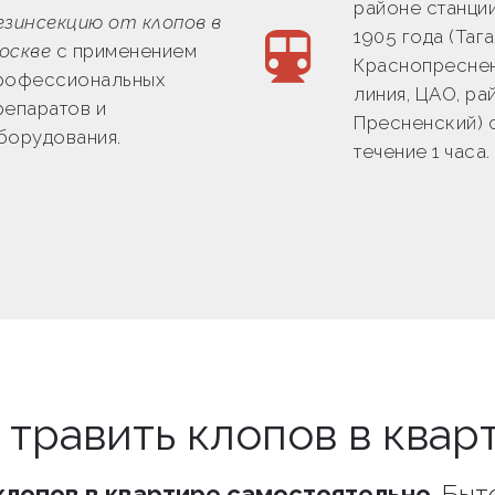
районе станци
езинсекцию от клопов в
1905 года (Таг
оскве
с применением
Краснопресне
рофессиональных
линия, ЦАО, ра
репаратов и
Пресненский) 
борудования.
течение 1 часа.
 травить клопов в квар
клопов в квартире самостоятельно
. Бы