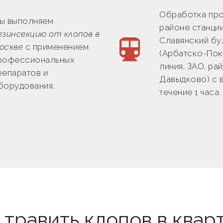
Обработка про
ы выполняем
районе станци
езинсекцию от клопов в
Славянский бу
оскве
с применением
(Арбатско-По
рофессиональных
линия, ЗАО, ра
репаратов и
Давыдково) с 
борудования.
течение 1 часа.
 травить клопов в квар