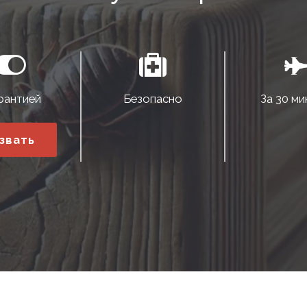
рантией
Безопасно
За 30 ми
звать