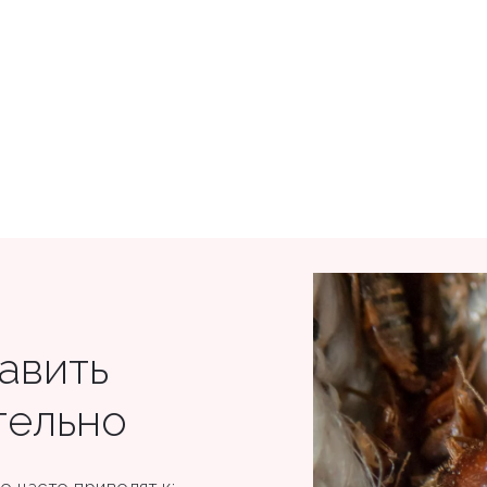
авить
тельно
 часто приводят к: