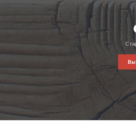
С га
Вы