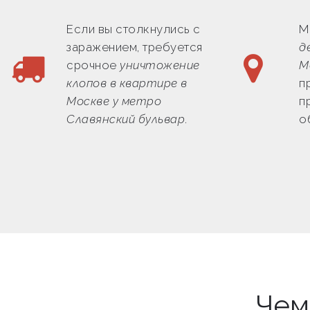
Если вы столкнулись с
М
заражением, требуется
д
срочное
уничтожение
М
клопов в квартире в
п
Москве у метро
п
Славянский бульвар
.
о
Чем