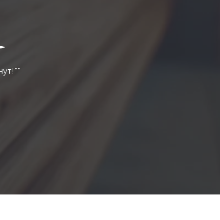
нут!**