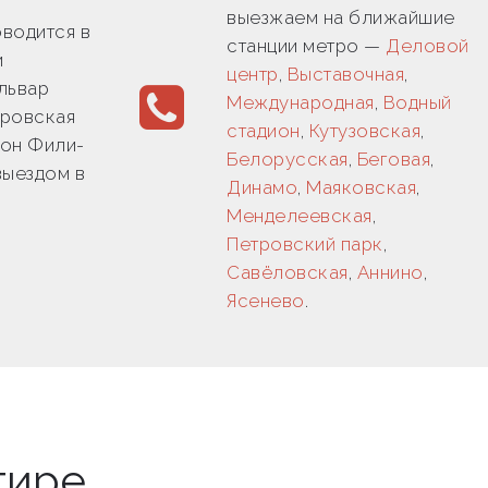
выезжаем на ближайшие
водится в
станции метро —
Деловой
и
центр
,
Выставочная
,
львар
Международная
,
Водный
кровская
стадион
,
Кутузовская
,
йон Фили-
Белорусская
,
Беговая
,
выездом в
Динамо
,
Маяковская
,
Менделеевская
,
Петровский парк
,
Савёловская
,
Аннино
,
Ясенево
.
тире