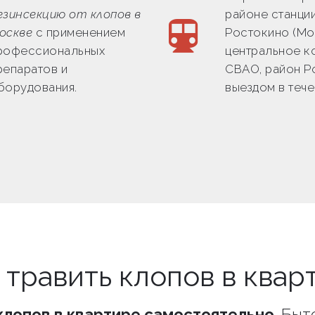
езинсекцию от клопов в
районе станци
оскве
с применением
Ростокино (М
рофессиональных
центральное к
репаратов и
СВАО, район Р
борудования.
выездом в тече
 травить клопов в квар
клопов в квартире самостоятельно
. Бы