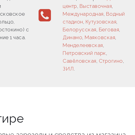
и
центр
,
Выставочная
,
осковское
Международная
,
Водный
ольцо,
стадион
,
Кутузовская
,
остокино) с
Белорусская
,
Беговая
,
ние 1 часа.
Динамо
,
Маяковская
,
Менделеевская
,
Петровский парк
,
Савёловская
,
Строгино
,
ЗИЛ
.
тире
товые аэрозоли и средства из магазина