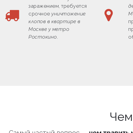
заражением, требуется
д
срочное
уничтожение
М
клопов в квартире в
п
Москве у метро
п
Ростокино
.
о
Чем
Самый частый вопрос —
чем травить 