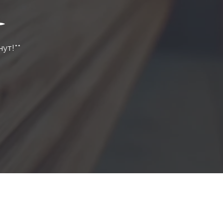
нут!**