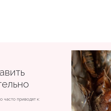
авить
тельно
 часто приводят к: