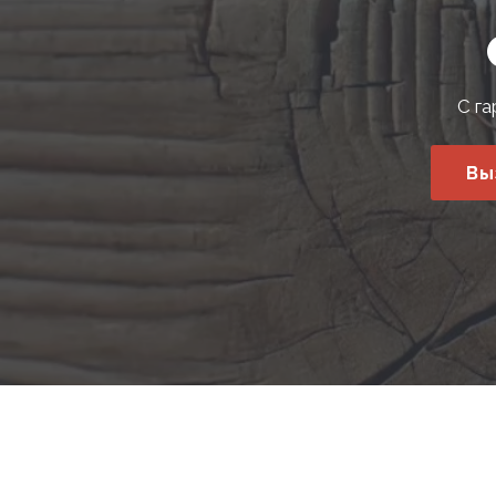
С га
Вы