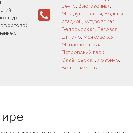
и
центр
,
Выставочная
,
етий
Международная
,
Водный
контур,
стадион
,
Кутузовская
,
Лефортово)
Белорусская
,
Беговая
,
чение 1
Динамо
,
Маяковская
,
Менделеевская
,
Петровский парк
,
Савёловская
,
Ховрино
,
Белокаменная
.
тире
товые аэрозоли и средства из магазина