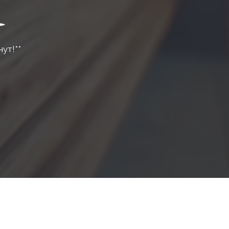
нут!**