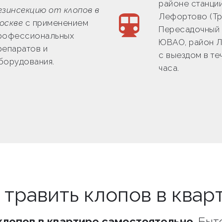
районе станци
езинсекцию от клопов в
Лефортово (Тр
оскве
с применением
Пересадочный 
рофессиональных
ЮВАО, район 
репаратов и
с выездом в те
борудования.
часа.
 травить клопов в квар
клопов в квартире самостоятельно
. Бы