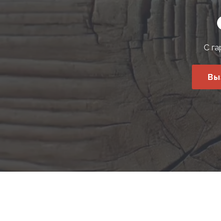
С га
Вы