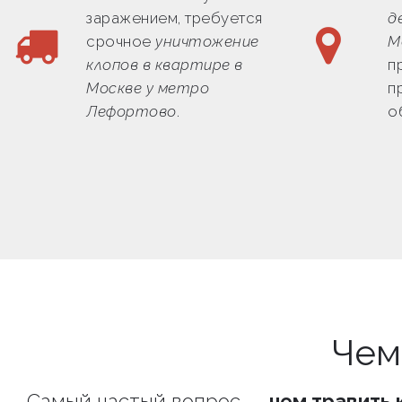
заражением, требуется
д
срочное
уничтожение
М
клопов в квартире в
п
Москве у метро
п
Лефортово
.
о
Чем
Самый частый вопрос —
чем травить 