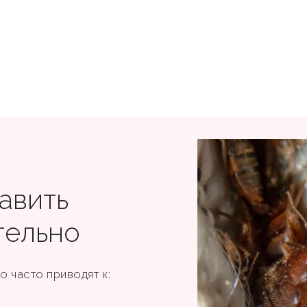
авить
тельно
 часто приводят к: