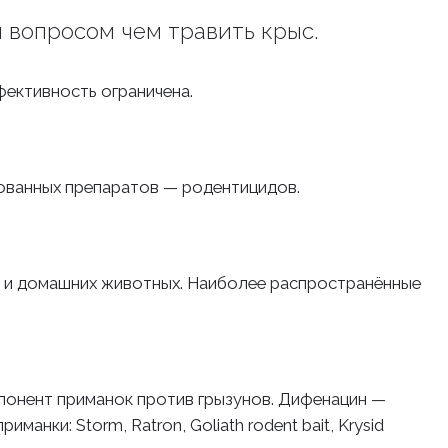
 вопросом чем травить крыс.
фективность ограничена.
ованных препаратов — родентицидов.
й и домашних животных. Наиболее распространённые
онент приманок против грызунов. Дифенацин —
ки: Storm, Ratron, Goliath rodent bait, Krysid