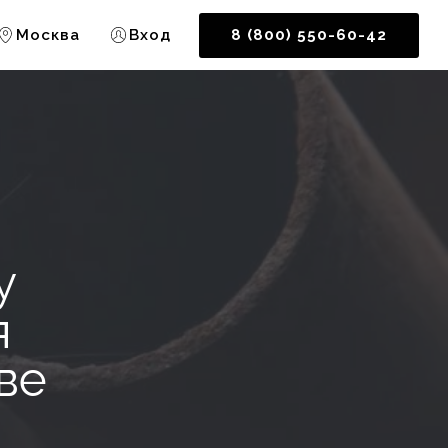
Москва
Вход
8 (800) 550-60-42
у
я
ве