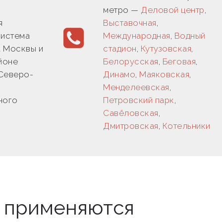
метро —
Деловой центр
,
я
Выставочная
,
система
Международная
,
Водный
 Москвы и
стадион
,
Кутузовская
,
йоне
Белорусская
,
Беговая
,
Северо-
Динамо
,
Маяковская
,
Менделеевская
,
ного
Петровский парк
,
Савёловская
,
Дмитровская
,
Котельники
ы применяются