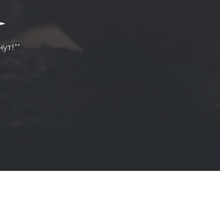
нут!**