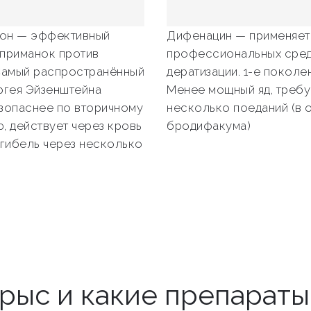
он — эффективный
Дифенацин — применяет
приманок против
профессиональных сред
Самый распространённый
дератизации. 1-е поколен
ргея Эйзенштейна
Менее мощный яд, требу
зопаснее по вторичному
несколько поеданий (в 
, действует через кровь
бродифакума)
 гибель через несколько
крыс и какие препарат