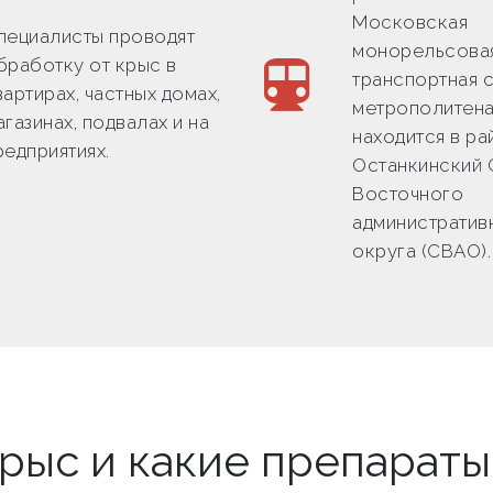
Московская
пециалисты проводят
монорельсова
бработку от крыс в
транспортная 
вартирах, частных домах,
метрополитена
агазинах, подвалах и на
находится в ра
редприятиях.
Останкинский 
Восточного
административ
округа (СВАО).
крыс и какие препарат