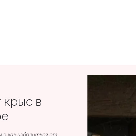
 крыс в
ре
цию
как избавиться от