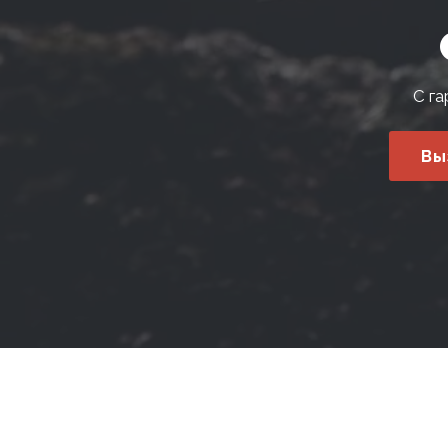
С га
Вы