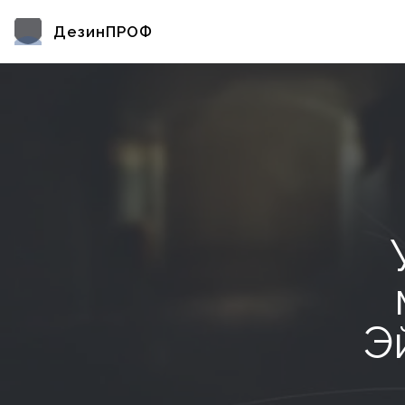
ДезинПРОФ
Э