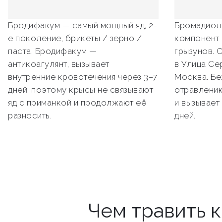
Бродифакум — самый мощный яд, 2-
Бромадиол
е поколение, брикеты / зерно /
компонент 
паста. Бродифакум —
грызунов. 
антикоагулянт, вызывает
в Улица Се
внутренние кровотечения через 3–7
Москва. Бе
дней. поэтому крысы не связывают
отравлению
яд с приманкой и продолжают её
и вызывает
разносить.
дней.
Чем травить 