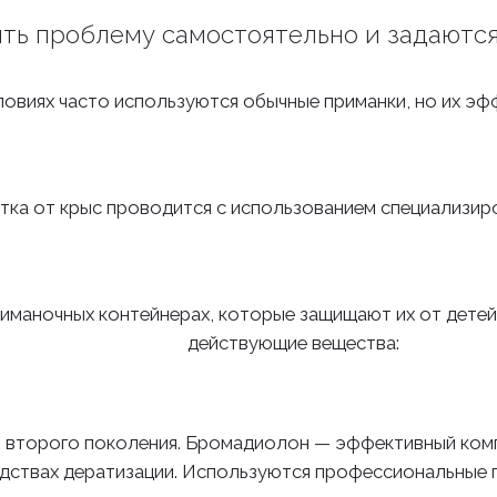
ь проблему самостоятельно и задаются
овиях часто используются обычные приманки, но их эф
ка от крыс проводится с использованием специализир
иманочных контейнерах, которые защищают их от дете
действующие вещества:
 второго поколения. Бромадиолон — эффективный комп
твах дератизации. Используются профессиональные приман