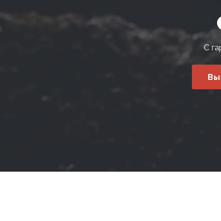
С га
Вы