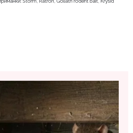
ки: Storm, Ratron, Goliath rodent bait, Krysid