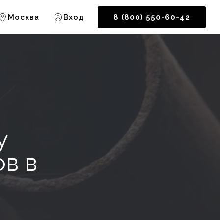
Москва
Вход
8 (800) 550-60-42
у
в в