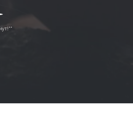
нут!**