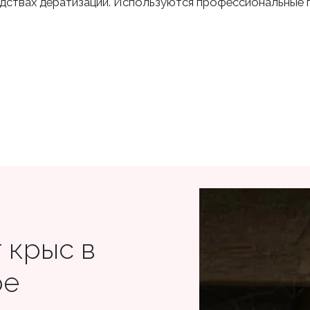
твах дератизации. Используются профессиональные приман
 крыс в
ре