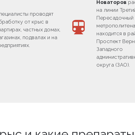
Новаторов
ра
на линии Трети
пециалисты проводят
Пересадочный 
бработку от крыс в
метрополитена
вартирах, частных домах,
находится в ра
агазинах, подвалах и на
Проспект Вер
редприятиях.
Западного
административ
округа (ЗАО).
крыс и какие препарат