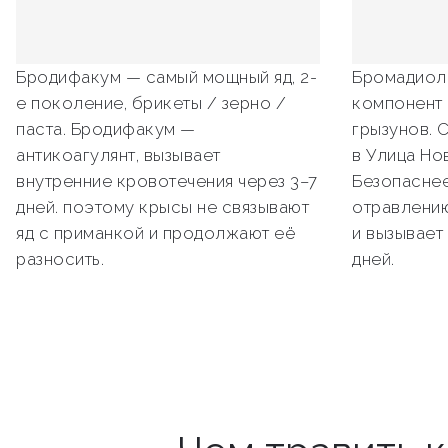
Бродифакум — самый мощный яд, 2-
Бромадиол
е поколение, брикеты / зерно /
компонент 
паста. Бродифакум —
грызунов. 
антикоагулянт, вызывает
в Улица Но
внутренние кровотечения через 3–7
Безопаснее
дней. поэтому крысы не связывают
отравлению
яд с приманкой и продолжают её
и вызывает
разносить.
дней.