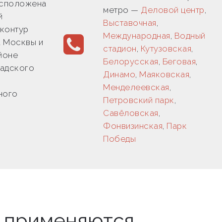
сположена
метро —
Деловой центр
,
й
Выставочная
,
контур
Международная
,
Водный
 Москвы и
стадион
,
Кутузовская
,
йоне
Белорусская
,
Беговая
,
надского
Динамо
,
Маяковская
,
Менделеевская
,
ного
Петровский парк
,
Савёловская
,
Фонвизинская
,
Парк
Победы
ы применяются