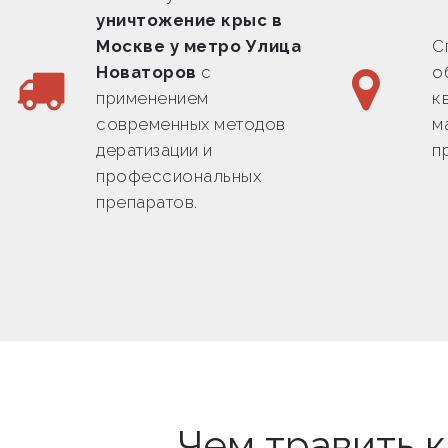
уничтожение крыс в
Москве у метро Улица
С
Новаторов
с
о
применением
к
современных методов
м
дератизации и
п
профессиональных
препаратов.
Чем травить 