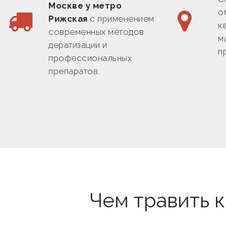
Москве у метро
о
Рижская
с применением
к
современных методов
м
дератизации и
п
профессиональных
препаратов.
Чем травить 