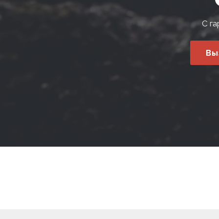
С га
Вы