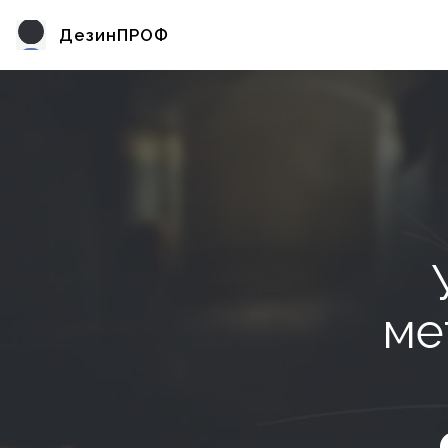
ДезинПРОФ
ме