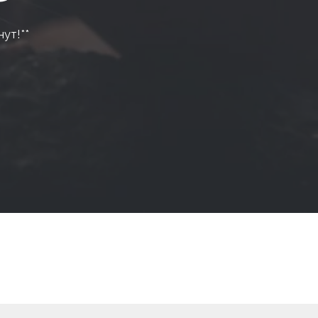
нут!**