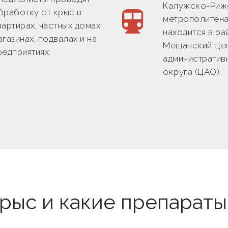
Калужско-Риж
бработку от крыс в
метрополитена
вартирах, частных домах,
находится в ра
агазинах, подвалах и на
Мещанский Це
редприятиях.
административ
округа (ЦАО).
крыс и какие препарат