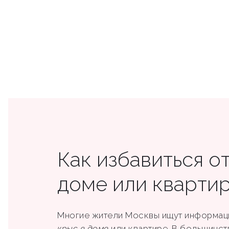
Как избавиться от
доме или кварти
Многие жители Москвы ищут информа
крыс в доме
или квартире. В большинст