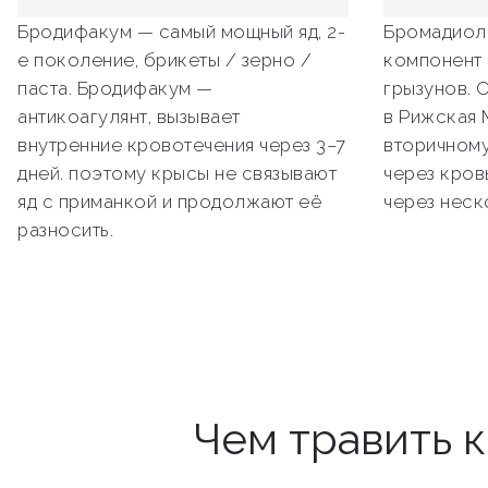
Бродифакум — самый мощный яд, 2-
Бромадиол
е поколение, брикеты / зерно /
компонент 
паста. Бродифакум —
грызунов. 
антикоагулянт, вызывает
в Рижская 
внутренние кровотечения через 3–7
вторичному
дней. поэтому крысы не связывают
через кров
яд с приманкой и продолжают её
через неск
разносить.
Чем травить 