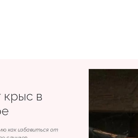
 крыс в
ре
цию
как избавиться от
ве случаев