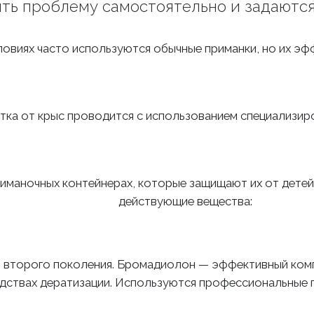
ь проблему самостоятельно и задаются
овиях часто используются обычные приманки, но их эф
ка от крыс проводится с использованием специализир
иманочных контейнерах, которые защищают их от дете
действующие вещества:
 второго поколения. Бромадиолон — эффективный комп
твах дератизации. Используются профессиональные приман