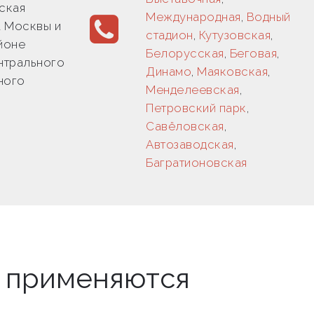
ская
Международная
,
Водный
 Москвы и
стадион
,
Кутузовская
,
йоне
Белорусская
,
Беговая
,
нтрального
Динамо
,
Маяковская
,
ного
Менделеевская
,
Петровский парк
,
Савёловская
,
Автозаводская
,
Багратионовская
ы применяются