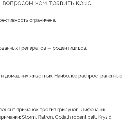
 вопросом чем травить крыс.
фективность ограничена.
ованных препаратов — родентицидов.
й и домашних животных. Наиболее распространённые
онент приманок против грызунов. Дифенацин —
ки: Storm, Ratron, Goliath rodent bait, Krysid