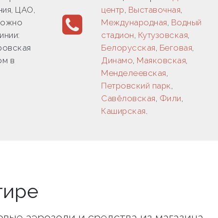
ия, ЦАО,
центр
,
Выставочная
,
Можно
Международная
,
Водный
инии:
стадион
,
Кутузовская
,
ровская
Белорусская
,
Беговая
,
ом в
Динамо
,
Маяковская
,
Менделеевская
,
Петровский парк
,
Савёловская
,
Фили
,
Каширская
.
тире
товые аэрозоли и средства из магазина