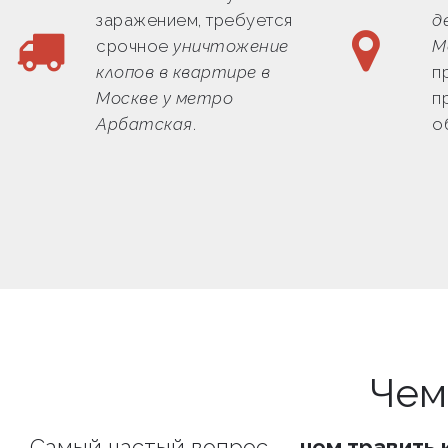
заражением, требуется
д
срочное
уничтожение
М
клопов в квартире в
п
Москве у метро
п
Арбатская
.
о
Чем
Самый частый вопрос —
чем травить 