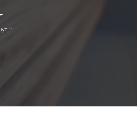
нут!**