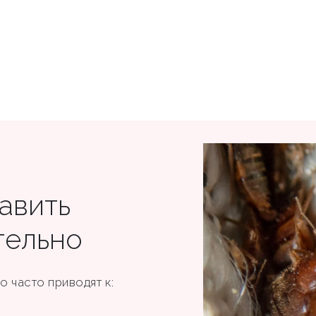
авить
тельно
 часто приводят к: