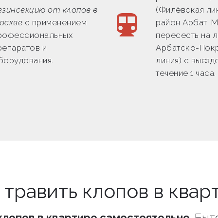
езинсекцию от клопов в
(Филёвская лин
оскве
с применением
район Арбат. 
рофессиональных
пересесть на л
репаратов и
Арбатско-Пок
борудования.
линия) с выезд
течение 1 часа.
 травить клопов в квар
клопов в квартире самостоятельно
. Бы