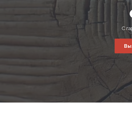
С га
Вы